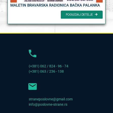
MALETIN BRAVARSKA RADIONICA BAČKA PALANKA
POGLEDAJ DETELJE
(+381) 062 / 824 - 96 - 74
(+381) 063 / 236 - 138
straneposlovne@gmail.com
info@poslovne-strane.rs