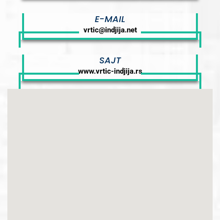
E-MAIL
vrtic@indjija.net
SAJT
www.vrtic-indjija.rs