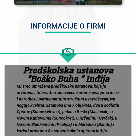
INFORMACIJE O FIRMI
Predškolska ustanova
“Boško Buha “ Inđija
Mi smo umrežena predškolska ustanova, koja je
otvorena i tolerantna, posvećena interesovanjima dece
i porodice i permanentnim stručnim usavrašavanjem
neguje kvalitet.
Ustanova ima 7 objekata, dva u sedištiu
Opštne (Sunce i Neven), jedan u Beški (Maslačak), u
Novim Karlovcima (Suncokret), u Krčedinu (Cvrčak), u
Novom Slankamenu (Pčelica) i u Maradiku (Bambi) i
koristi prostor u 8 osnovnih škola opština Inđija.