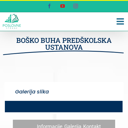
Skip
Facebook
YouTube
Instagram
to
content
BOŠKO BUHA PREDŠKOLSKA
USTANOVA
Galerija slika
Informacije
Galerija
Kontakt