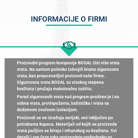
INFORMACIJE O FIRMI
Proizvodni program kompanije BOSAL čini više vrsta
vrata. Na samom početku izdvojili bismo sigurnosna
vrata, kao prepoznatljivi proizvod naše firme.
Sigurnosna vrata BOSAL su visokog stepena
kvaliteta i pružaju maksimalnu zaštitu.
Pored sigurnosnih vrata naš program proširen je i na
sobna vrata, protivpožarna, balistička i vrata sa
dodatnom zvučnom izolacijom.
Proizvodi se ne izrađuju serijski, već isključivo po
potrebama kupaca. Materijali od kojih se proizvode
vrata pažljivo se biraju i vrhunskog su kvaliteta. Svi
detalji i sve faze toka proizvodnje podjednako su