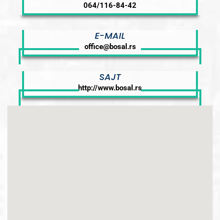
064/116-84-42
E-MAIL
office@bosal.rs
SAJT
http://www.bosal.rs