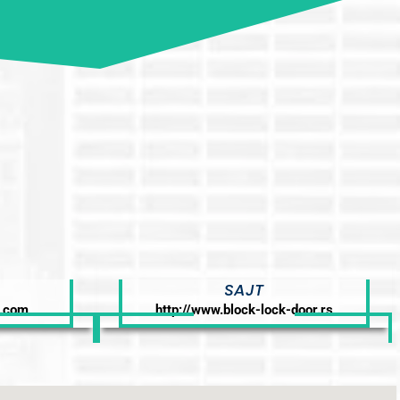
SAJT
o.com
http://www.block-lock-door.rs