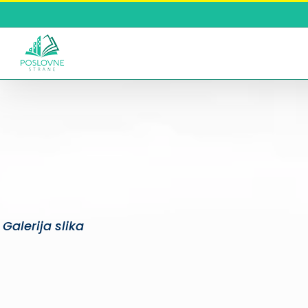
Skip
to
content
Galerija slika