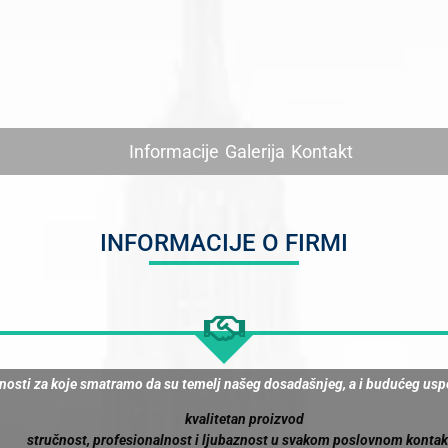
Informacije
Galerija
Kontakt
INFORMACIJE O FIRMI
dnosti za koje smatramo da su temelj našeg dosadašnjeg, a i budućeg us
kvalitetan proizvod
stručnost, profesionalnost i ljubaznost u svakom poslovnom konta