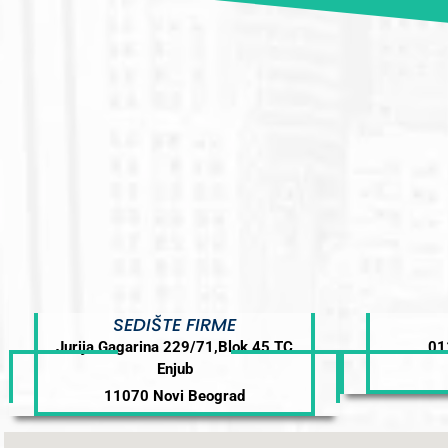
SEDIŠTE FIRME
Jurija Gagarina 229/71,Blok 45,TC
01
Enjub
11070 Novi Beograd