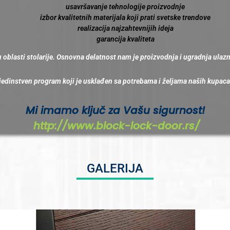
usavršavanje tehnologije proizvodnje
izbor kvalitetnih materijala koji prati svetske trendove
realizacija najzahtevnijih ideja
garancija kvaliteta
u oblasti stolarije. Osnovna delatnost nam je proizvodnja i ugradnja ulaz
j. jedinstven program koji je usklađen sa potrebama i željama naših kupaca
Mi imamo ključ za Vašu sigurnost!
http://www.block-lock-door.rs/
GALERIJA