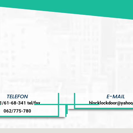
TELEFON
E-MAIL
1/61-68-341 tel/fax
blocklockdoor@yaho
062/775-780