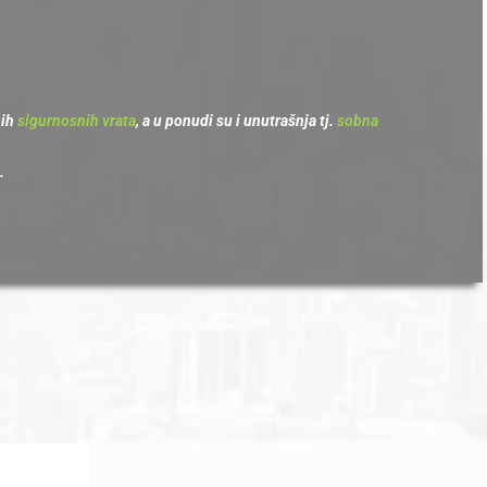
nih
sigurnosnih vrata
, a u ponudi su i unutrašnja tj.
sobna
.