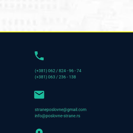
(+381) 062 / 824 - 96 - 74
(+381) 063 / 236 - 138
straneposlovne@gmail.com
info@poslovne-strane.rs