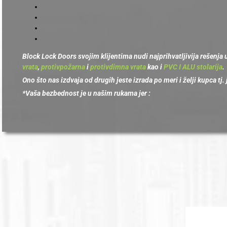
Block Lock Doors svojim klijentima nudi najprihvatljivija rešenja 
vrata
,
protivpožarna
i
protivdimna vrata
kao i
PVC I ALU stolarija
.
Ono što nas izdvaja od drugih jeste izrada po meri i želji kupca t
*Vaša bezbednost je u našim rukama jer :