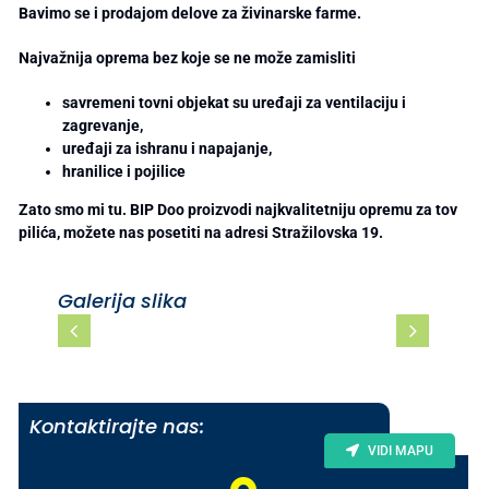
Bavimo se i prodajom delove za živinarske farme.
Najvažnija oprema bez koje se ne može zamisliti
savremeni tovni objekat su uređaji za ventilaciju i
zagrevanje,
uređaji za ishranu i
napajanje,
hranilice i pojilice
Zato smo mi tu.
BIP Doo proizvodi najkvalitetniju opremu za tov
pilića, možete nas posetiti na adresi Stražilovska 19.
Galerija slika
Kontaktirajte nas:
VIDI MAPU