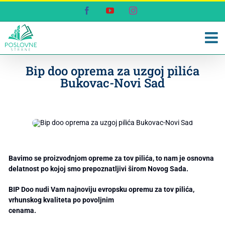
Skip
Facebook
YouTube
Instagram
to
content
Bip doo oprema za uzgoj pilića
Bukovac-Novi Sad
Bavimo se proizvodnjom opreme za tov pilića, to nam je osnovna
delatnost po kojoj smo prepoznatljivi širom Novog Sada.
BIP Doo nudi Vam najnoviju evropsku opremu za tov pilića,
vrhunskog kvaliteta po povoljnim
cenama.