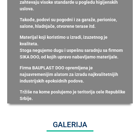
zahtevaju visoke standarde u pogledu higijenskih
uslova.
Takođe, podovi su pogodni i za garaže, perionice,
salone, hladnjače, otvorene terase itd.
Materijal koji koristimo u izradi, izuzetnog je
kvaliteta.
Stoga negujemo dugu i uspešnu saradnju sa firmom
SIKA DOO, od kojih upravo nabavljamo materijale.
Firma BAUPLAST DOO opremljena je
najsavremenijim alatom za izradu najkvalitetnijih
industrijskih epoksidnih podova.
Tržiše na kome poslujemo je teritorija cele Republike
Srbije.
GALERIJA