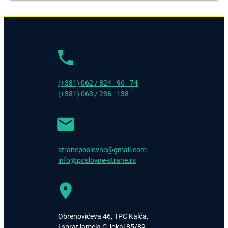
(+381) 062 / 824 - 96 - 74
(+381) 063 / 236 - 138
straneposlovne@gmail.com
info@poslovne-strane.rs
Obrenovićeva 46, TPC Kalča,
I sprat lamela C, lokal 85/89