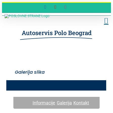
Skip
Facebook
YouTube
Instagram
to
content
Autoservis Polo Beograd
Galerija slika
Informacije
Galerija
Kontakt