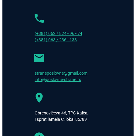
(+381) 062 / 824 - 96 - 74
(+381) 063 / 236 - 138
straneposlovne@gmail.com
info@poslovne-strane.rs
Obrenovićeva 46, TPC Kalča,
I sprat lamela C, lokal 85/89