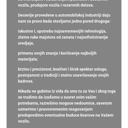
vozila, prodajom vozila i rezervnih delova.
Decenije provedene u automobilskoj industriji daju
nam za pravo kada stavljamo jedno pored drugoga:
iskustvo i, upotrebu najsavremenijih tehnologija,
zlatne ruke majstora od zanata i najsofisticiranije
uredjaje,
primenu svojih znanja i korišcenje najboljih
materijala;
brzinu i preciznost, kvalitet i širok spektar usluga,
postojanost u tradiciji i stalno usavršavanje svojih
kadrova.
Nikada ne gubimo iz vida da smo tu za Vas i zbog toga
se trudimo da izađemo u susret svim vašim
potrebama, razrešimo moguce nedoumice, savetom
usmerimo i pravovremenim reagovanjem
predupredimo eventualne buduce kvarove na Vašem
vozilu.