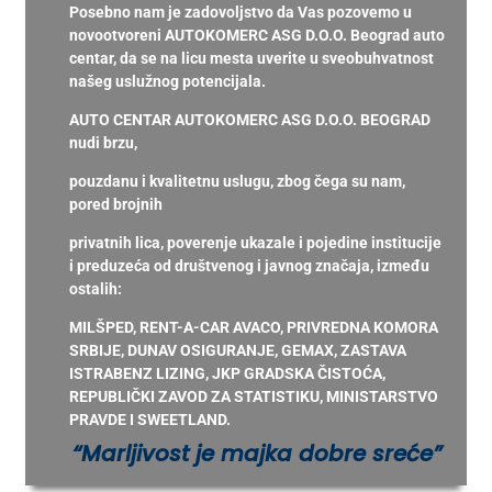
Posebno nam je zadovoljstvo da Vas pozovemo u
novootvoreni AUTOKOMERC ASG D.O.O. Beograd auto
centar, da se na licu mesta uverite u sveobuhvatnost
našeg uslužnog potencijala.
AUTO CENTAR AUTOKOMERC ASG D.O.O. BEOGRAD
nudi brzu,
pouzdanu i kvalitetnu uslugu, zbog čega su nam,
pored brojnih
privatnih lica, poverenje ukazale i pojedine institucije
i preduzeća od društvenog i javnog značaja, između
ostalih:
MILŠPED, RENT-A-CAR AVACO, PRIVREDNA KOMORA
SRBIJE, DUNAV OSIGURANJE, GEMAX, ZASTAVA
ISTRABENZ LIZING, JKP GRADSKA ČISTOĆA,
REPUBLIČKI ZAVOD ZA STATISTIKU, MINISTARSTVO
PRAVDE I SWEETLAND.
“Marljivost je majka dobre sreće”