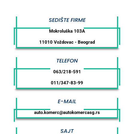
SEDIŠTE FIRME
Mokroluška 103A
11010 Voždovac - Beograd
TELEFON
063/218-591
011/347-83-99
E-MAIL
auto.komerc@autokomercasg.rs
SAJT