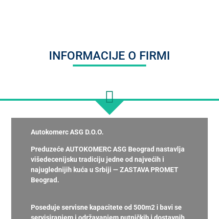
INFORMACIJE O FIRMI
Autokomerc ASG D.O.O.
Preduzeće AUTOKOMERC ASG Beograd nastavlja
višedecenijsku tradiciju jedne od najvećih i
najuglednijih kuća u Srbiji — ZASTAVA PROMET
Beograd.
Poseduje servisne kapacitete od 500m2 i bavi se
servisiranjem i održavanjem putničkih i dostavnih