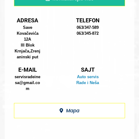
ADRESA
TELEFON
Save
063/347-589
Kovačevića
063/345-872
12A
III Blok
Krnjača,Zrenj
aninski put
E-MAIL
SAJT
servisradeine
Auto servis
sa@gmail.co
Rade i Neša
m
Mapa