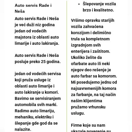
Šlepovanje vozila
Auto servis Rade i
brzo i kvalitetno.
Neša
Auto servis Rade i Neša
Vršimo opravku starijih
je već duži niz godina
vozila zahvaćena
jedan od vodećih
korozijom i delimično
majstora iz oblasti auto
trula sa kompletnom
limarije i auto lakiranja.
izgradnjom svih
enterijera i zaštitom.
Auto servis Rade i Neša
Ukoliko želite da
posluje preko 25 godina.
ofarbate auto ili neki
njegov deo rešenje je
jedan od vodećih servisa
auto farbar sa komorom.
koji pruža usluge iz
Mi posedujemo jednu od
oblasti auto limarije i
najsavremenijih komora
auto lakiranje u komori.
za farbanje, na taj način
Bavimo se servisiranjem
našim klijentima
automobila svih marki.
pružamo vrhunsku
Radimo auto limariju,
uslugu.
mehaniku, elektriku i
šlepanje gde god da se
Firme koje su nam
nalazite.
ukazale poverenje su