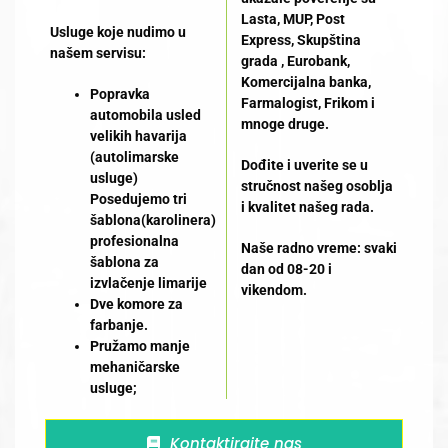
Lasta, MUP, Post
Usluge koje nudimo u
Express, Skupština
našem servisu:
grada , Eurobank,
Komercijalna banka,
Popravka
Farmalogist, Frikom i
automobila usled
mnoge druge.
velikih havarija
(autolimarske
Dođite i uverite se u
usluge)
stručnost našeg osoblja
Posedujemo tri
i kvalitet našeg rada.
šablona(karolinera)
profesionalna
Naše radno vreme: svaki
šablona za
dan od 08-20 i
izvlačenje limarije
vikendom.
Dve komore za
farbanje.
Pružamo manje
mehaničarske
usluge;
Kontaktirajte nas