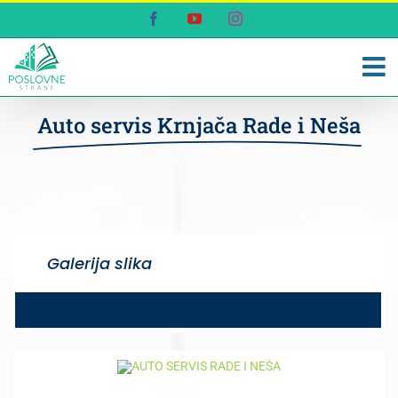
Skip
Facebook
YouTube
Instagram
to
content
Auto servis Krnjača Rade i Neša
Galerija slika