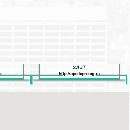
SAJT
rs
http://apolloproing.rs