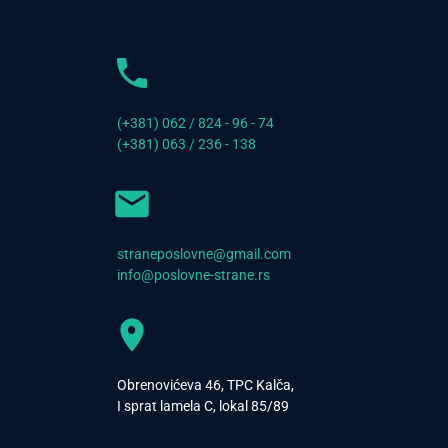
(+381) 062 / 824 - 96 - 74
(+381) 063 / 236 - 138
straneposlovne@gmail.com
info@poslovne-strane.rs
Obrenovićeva 46, TPC Kalča,
I sprat lamela C, lokal 85/89