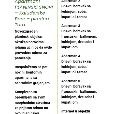
Apartmani
Apartman 2
PLANINSKI SNOVI
Dnevni boravak sa
kuhinjom, soba,
– Kaluđerske
kupatilo i terasa
Bare – planina
Tara
Apartman 3
Dnevni boravak sa
Novoizgrađen
francuskim balkonom,
planinski objekat
kuhinjom, dve sobe i
okru
žen
borovima i
kupatilom.
jelama učiniće da ovde
provedete odmor za
Apartman 4
pamćenje.
Dnevni boravak sa
kuhinjom, soba,
Raspolažemo sa pet
kupatilo i terasa.
novih i konfornih
apartmana sa
Apartman 5
centralnim grejanjem..
Dnevni boravak sa
francuskim balkonom,
Kompletno su
kuhinjom, dve sobe i
opremljeni sa svim
kupatilom.
neophodnim stvarima
za prijatan odmor na
Internet u objektu
ovoj planinskoj