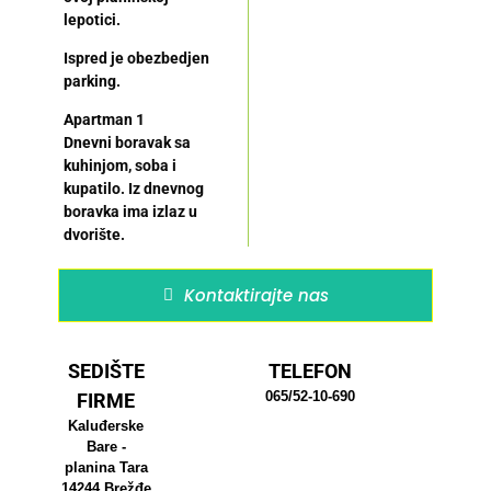
lepotici.
Ispred je obezbedjen
parking.
Apartman 1
Dnevni boravak sa
kuhinjom, soba i
kupatilo. Iz dnevnog
boravka ima izlaz u
dvorište.
Kontaktirajte nas
SEDIŠTE
TELEFON
065/52-10-690
FIRME
Kaluđerske
Bare -
planina Tara
14244 Brežđe