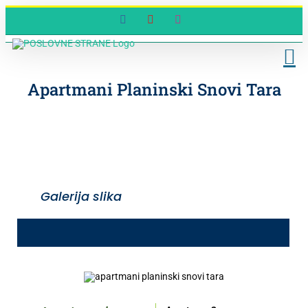
Skip
Facebook
YouTube
Instagram
to
content
Apartmani Planinski Snovi Tara
Galerija slika