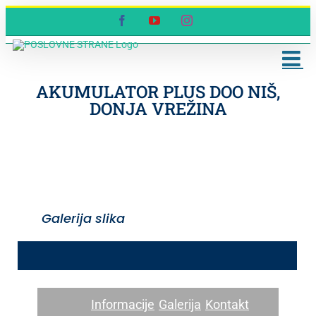
Skip
Facebook
YouTube
Instagram
to
content
AKUMULATOR PLUS DOO NIŠ,
DONJA VREŽINA
Galerija slika
Informacije
Galerija
Kontakt