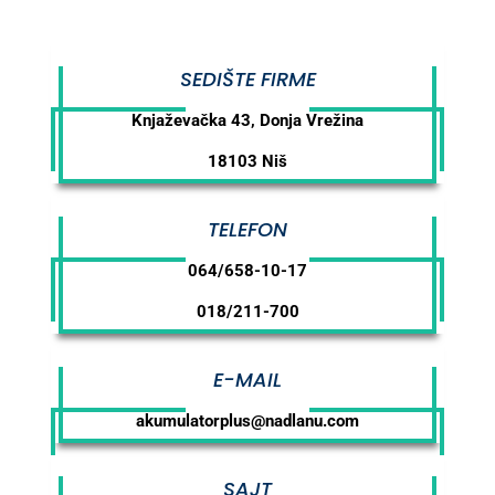
SEDIŠTE FIRME
Knjaževačka 43, Donja Vrežina
18103 Niš
TELEFON
064/658-10-17
018/211-700
E-MAIL
akumulatorplus@nadlanu.com
SAJT