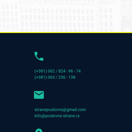
(+381) 062 / 824 - 96 - 74
(+381) 063 / 236 - 138
straneposlovne@gmail.com
info@poslovne-strane.rs