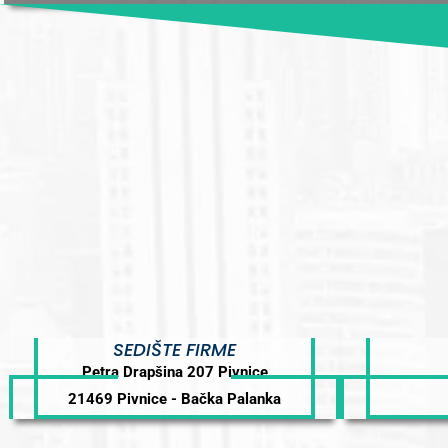
SEDIŠTE FIRME
Petra Drapšina 207 Pivnice
21469 Pivnice - Bačka Palanka