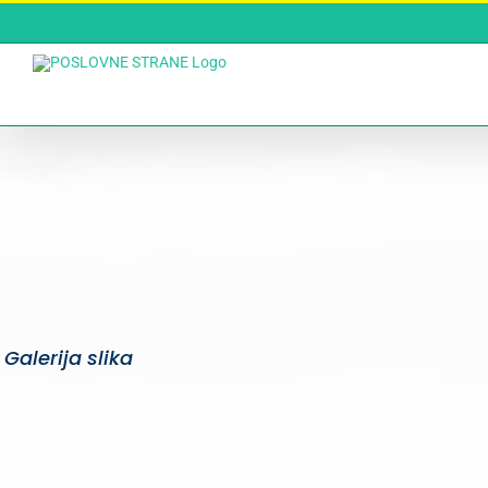
Skip
to
content
Galerija slika