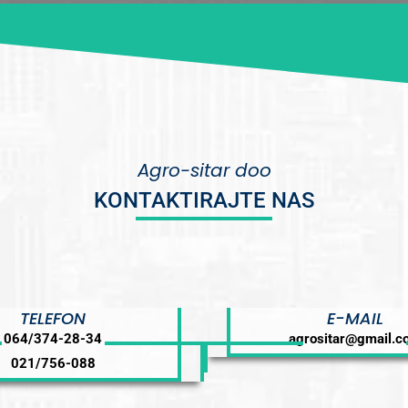
Agro-sitar doo
KONTAKTIRAJTE NAS
TELEFON
E-MAIL
064/374-28-34
agrositar@gmail.c
021/756-088