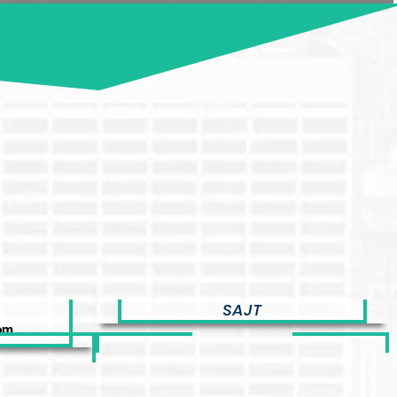
SAJT
om