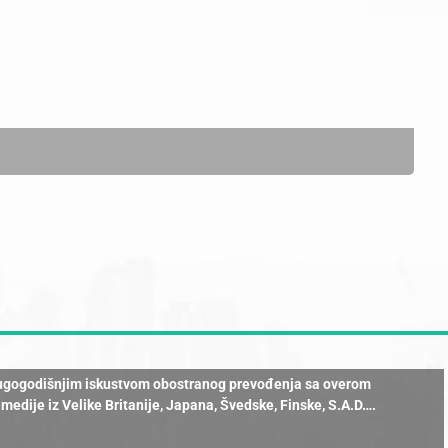
a dugogodišnjim iskustvom obostranog prevođenja sa overom
dije iz Velike Britanije, Japana, Švedske, Finske, S.A.D….