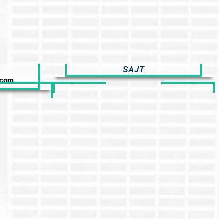
SAJT
.com