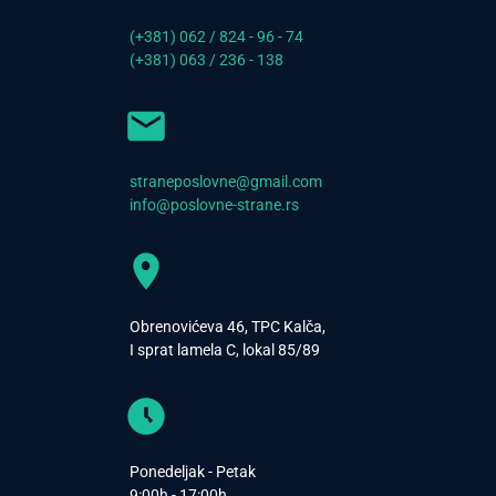
(+381) 062 / 824 - 96 - 74
(+381) 063 / 236 - 138
straneposlovne@gmail.com
info@poslovne-strane.rs
Obrenovićeva 46, TPC Kalča,
I sprat lamela C, lokal 85/89
Ponedeljak - Petak
9:00h - 17:00h