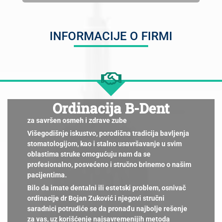
INFORMACIJE O FIRMI
Ordinacija B-Dent
za savršen osmeh i zdrave zube
Višegodišnje iskustvo, porodična tradicija bavljenja
stomatologijom, kao i stalno usavršavanje u svim
oblastima struke omogućuju nam da se
profesionalno, posvećeno i stručno brinemo o našim
pacijentima.
Bilo da imate dentalni ili estetski problem, osnivač
ordinacije dr Bojan Zuković i njegovi stručni
saradnici potrudiće se da pronađu najbolje rešenje
za vas, uz korišćenje najsavremenijih metoda