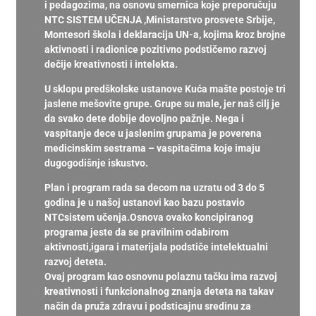
i pedagozima, na osnovu smernica koje preporučuju
NTC SISTEM UČENJA ,Ministarstvo prosvete Srbije,
Montesori škola i deklaracija UN-a, kojima kroz brojne
aktivnosti i radionice pozitivno podstičemo razvoj
dečije kreativnosti i intelekta.
U sklopu predškolske ustanove Kuća mašte postoje tri
jaslene mešovite grupe. Grupe su male, jer naš cilj je
da svako dete dobije dovoljno pažnje. Nega i
vaspitanje dece u jaslenim grupama je poverena
medicinskim sestrama – vaspitačima koje imaju
dugogodišnje iskustvo.
Plan i program rada sa decom na uzratu od 3 do 5
godina je u našoj ustanovi kao bazu postavio
NTCsistem učenja.Osnova ovako koncipiranog
programa jeste da se pravilnim odabirom
aktivnosti,igara i materijala podstiče intelektualni
razvoj deteta.
Ovaj program kao osnovnu polaznu tačku ima razvoj
kreativnosti i funkcionalnog znanja deteta na takav
način da pruža zdravu i podsticajnu sredinu za