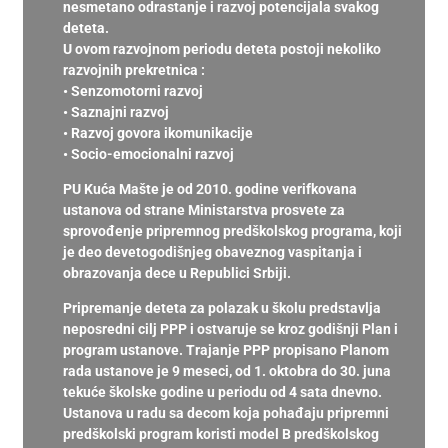
nesmetano odrastanje i razvoj potencijala svakog
deteta.
U ovom razvojnom periodu deteta postoji nekoliko
razvojnih prekretnica :
• Senzomotorni razvoj
• Saznajni razvoj
• Razvoj govora ikomunikacije
• Socio-emocionalni razvoj
PU Kuća Mašte je od 2010. godine verifkovana
ustanova od strane Ministarstva prosvete za
sprovođenje pripremnog predškolskog programa, koji
je deo devetogodišnjeg obaveznog vaspitanja i
obrazovanja dece u Republici Srbiji.
Pripremanje deteta za polazak u školu predstavlja
neposredni cilj PPP i ostvaruje se kroz godišnji Plan i
program ustanove. Trajanje PPP propisano Planom
rada ustanove je 9 meseci, od 1. oktobra do 30. juna
tekuće školske godine u periodu od 4 sata dnevno.
Ustanova u radu sa decom koja pohađaju pripremni
predškolski program koristi model B predškolskog