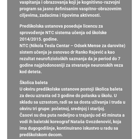
vaspitanja i obrazovanja koji je kognitivno-razvojni
program sa jasno definisanim vaspitno-obrazovnim
ciljevima, zadacima i tipovima aktivnosti.
Predškolska ustanova poseduje licencu za
sprovođenje NTC sistema učenja od školske
2014/2015. godine.
NTC (Nikola Tesla Centar – Odsek Mense za darovite)
sistem učenja je osnovao dr Ranko Rajević a kao
rezultat neurofizioloških saznanja da je period do 7
godine najplodonosniji za stvaranje neuronskih veza
kod deteta.
Školica baleta
U okviru predškolske ustanove postoji školica baleta
za decu uzrasta od 3 godine do polaska u školu. U
skladu sa uzrastom, radi se sa dosta uživanja i truda u
okviru tri grupe: početnoj, srednjoj i starijoj.
Časovi su dva puta nedeljno u trajanju od 45 minuta a
vodi ih baletski koreograf Nataša Gvozdenović, koja
ima dugogodišnje, kontinuirano iskustvo u radu sa
predškolskom decom.