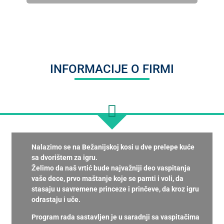
INFORMACIJE O FIRMI
Nalazimo se na Bežanijskoj kosi u dve prelepe kuće
sa dvorištem za igru.
Želimo da naš vrtić bude najvažniji deo vaspitanja
vaše dece, prvo maštanje koje se pamti i voli, da
stasaju u savremene princeze i prinčeve, da kroz igru
odrastaju i uče.
Program rada sastavljen je u saradnji sa vaspitačima