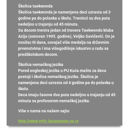
Školica taekwonda
Školica taekwonda je namenjena deci uzrasta od 3
godine pa do polaska u školu. Treninzi su dva puta
nedeljno u trajanju od 45 minuta.
Sa decom trenira jedan od trenera Taekwondo kluba
Azija (osnovan 1995. godine), Veljko Savičević. On je
nosilac III dana, osvajač više medalja na državnim
prvenstvima i ima višegodišnje iskustvo u radu sa
predškolskom decom.
Školica nemačkog jezika
Pored engleskoj jezika u PU Kuća mašte za decu
postoji i školica nemačkog jezika. Školica je
namenjena deci uzrasta od 4 godine pa do polaska u
školu.
Deca imaju časove dva puta nedeljno u trajanju od 45
minuta sa profesorom nemačkoj jezika.
Više o nama na našem sajtu
http://www.vrtic-kucamaste.co.rs