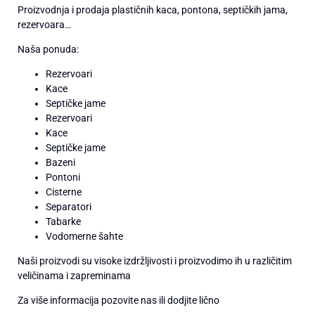
Proizvodnja i prodaja plastičnih kaca, pontona, septičkih jama,
rezervoara…
Naša ponuda:
Rezervoari
Kace
Septičke jame
Rezervoari
Kace
Septičke jame
Bazeni
Pontoni
Cisterne
Separatori
Tabarke
Vodomerne šahte
Naši proizvodi su visoke izdržljivosti i proizvodimo ih u različitim
veličinama i zapreminama
Za više informacija pozovite nas ili dodjite lično