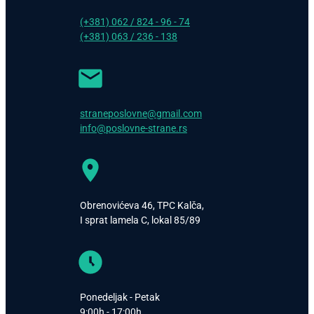
(+381) 062 / 824 - 96 - 74
(+381) 063 / 236 - 138
straneposlovne@gmail.com
info@poslovne-strane.rs
Obrenovićeva 46, TPC Kalča,
I sprat lamela C, lokal 85/89
Ponedeljak - Petak
9:00h - 17:00h