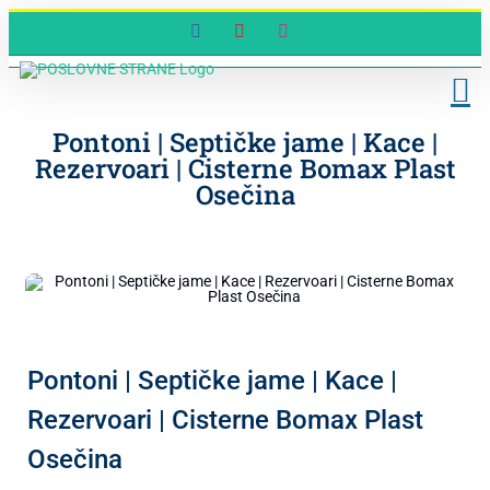
Skip
Facebook
YouTube
Instagram
to
content
Pontoni | Septičke jame | Kace |
Rezervoari | Cisterne Bomax Plast
Osečina
Pontoni | Septičke jame | Kace |
Rezervoari | Cisterne Bomax Plast
Osečina