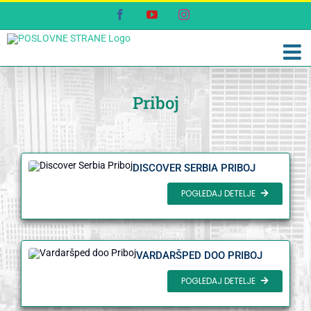
Skip
Facebook
YouTube
Instagram
to
content
Priboj
DISCOVER SERBIA PRIBOJ
POGLEDAJ DETELJE
VARDARŠPED DOO PRIBOJ
POGLEDAJ DETELJE