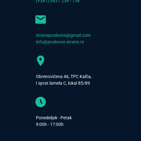
(+381) 063 / 236 - 138
straneposlovne@gmail.com
info@poslovne-strane.rs
Obrenovićeva 46, TPC Kalča,
I sprat lamela C, lokal 85/89
Ponedeljak - Petak
9:00h - 17:00h