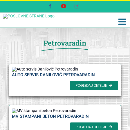
Skip
Facebook
YouTube
Instagram
to
content
Petrovaradin
AUTO SERVIS DANILOVIĆ PETROVARADIN
POGLEDAJ DETELJE
MV ŠTAMPANI BETON PETROVARADIN
POGLEDAJ DETELJE