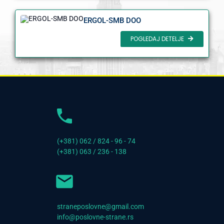
ERGOL-SMB DOO
POGLEDAJ DETELJE
(+381) 062 / 824 - 96 - 74
(+381) 063 / 236 - 138
straneposlovne@gmail.com
info@poslovne-strane.rs