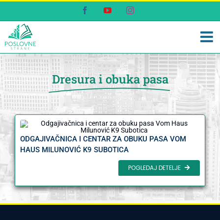
Skip
Facebook
YouTube
Instagram
to
content
Dresura i obuka pasa
ODGAJIVAČNICA I CENTAR ZA OBUKU PASA VOM
HAUS MILUNOVIĆ K9 SUBOTICA
POGLEDAJ DETELJE