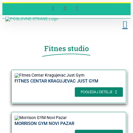
Skip
Facebook
YouTube
Instagram
to
content
Fitnes studio
FITNES CENTAR KRAGUJEVAC JUST GYM
POGLEDAJ DETELJE
MORRISON GYM NOVI PAZAR