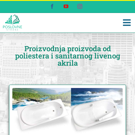
Skip
Facebook
YouTube
Instagram
to
content
Proizvodnja proizvoda od
poliestera i sanitarnog livenog
akrila