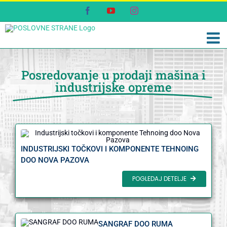
Skip
Facebook
YouTube
Instagram
to
content
Posredovanje u prodaji mašina i
industrijske opreme
INDUSTRIJSKI TOČKOVI I KOMPONENTE TEHNOING
DOO NOVA PAZOVA
POGLEDAJ DETELJE
SANGRAF DOO RUMA